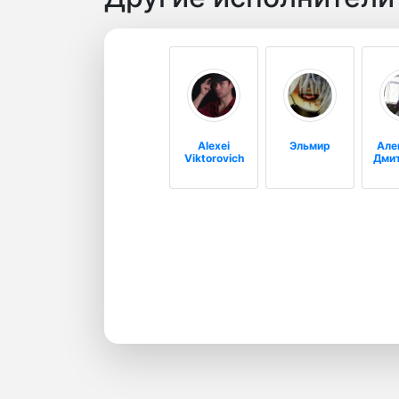
Alexei
Эльмир
Але
Viktorovich
Дми