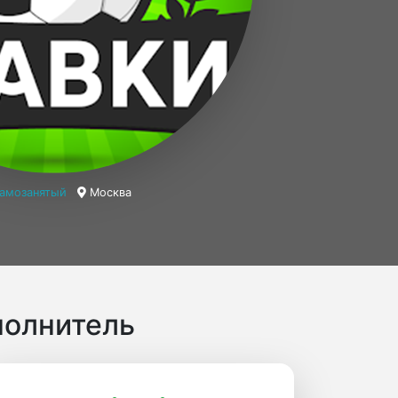
амозанятый
Москва
полнитель