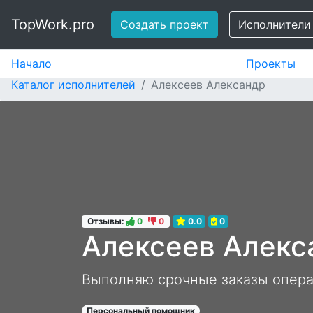
TopWork.pro
Создать проект
Исполнители
Начало
Проекты
Каталог исполнителей
Алексеев Александр
Отзывы:
0
0
0.0
0
Алексеев Алекс
Выполняю срочные заказы опер
Персональный помощник