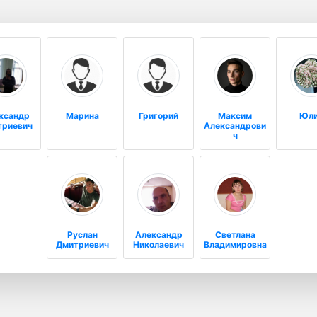
ксандр
Марина
Григорий
Максим
Юл
триевич
Александрови
ч
Руслан
Александр
Светлана
Дмитриевич
Николаевич
Владимировна