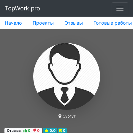
TopWork.pro
Начало
Проекты
Отзывы
Готовые работы
Сургут
Отзывы:
0
0
0.0
0