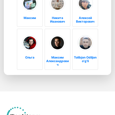
Максим
Никита
Алексей
Иванович
Викторович
Ольга
Максим
Tolibjon Odiljon
Александрови
o'g'li
ч