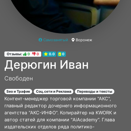
Самозанятый
Воронеж
Отзывы:
0
0
0.0
0
Дерюгин Иван
Свободен
Seo и Трафик
Соц.сети и Реклама
Переводы и тексты
Контент-менеджер торговой компании "АКС",
главный редактор дочернего информационного
агентства "АКС-ИНФО". Копирайтер на KWORK и
автор статей для компании "AiAcademy". Глава
издательских отделов ряда политико-