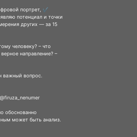
ифровой портрет, ✔️
являю потенциал и точки
мерения других — за 15
тому человеку? – что
 верное направление? –
н важный вопрос.
@firuza_nenumer
но обоснованно
чным может быть анализ.