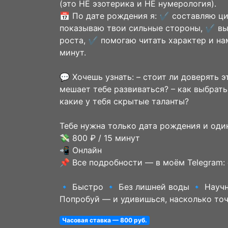
(это НЕ эзотерика и НЕ нумерология).
📅 По дате рождения я: ✔️ составляю ц
показываю твои сильные стороны, ✔️ вы
роста, ✔️ помогаю читать характер и на
минут.
💬 Хочешь узнать: – стоит ли доверять э
мешает тебе развиваться? – как выбрать
какие у тебя скрытые таланты?
Тебе нужна только дата рождения и оди
💸 800 ₽ / 15 минут
📲 Онлайн
📌 Все подробности — в моём Telegram: 
🔹 Быстро 🔹 Без лишней воды 🔹 Науч
Попробуй — и удивишься, насколько то
Часовая ставка — 800 руб.