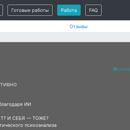
Готовые работы
Работа
FAQ
Отзывы
Самоз
ативно
 благодаря ИИ
Т? И СЕБЯ — ТОЖЕ?
стического психоанализа