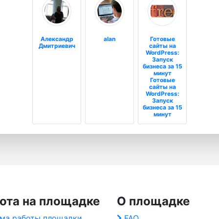
Александр
alan
Готовые
Дмитриевич
сайты на
WordPress:
Запуск
бизнеса за 15
минут
Готовые
сайты на
WordPress:
Запуск
бизнеса за 15
минут
ота на площадке
О площадке
ма работы площадки
FAQ