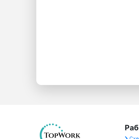
Раб
Схе