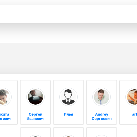
икита
Сергей
Илья
Andrey
ar
егович
Иванович
Сергеевич