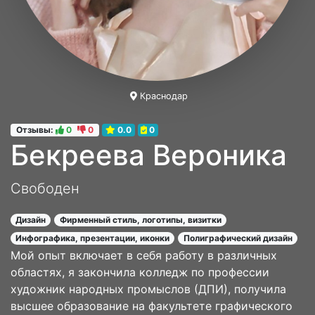
Краснодар
Отзывы:
0
0
0.0
0
Бекреева Вероника
Свободен
Дизайн
Фирменный стиль, логотипы, визитки
Инфографика, презентации, иконки
Полиграфический дизайн
Мой опыт включает в себя работу в различных
областях, я закончила колледж по профессии
художник народных промыслов (ДПИ), получила
высшее образование на факультете графического