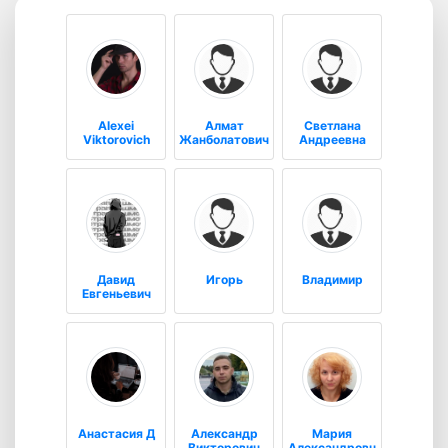
Alexei
Алмат
Светлана
Viktorovich
Жанболатович
Андреевна
Давид
Игорь
Владимир
Евгеньевич
Анастасия Д
Александр
Мария
Викторович
Александровн