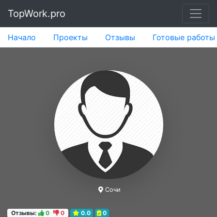
TopWork.pro
Начало
Проекты
Отзывы
Готовые работы
Сочи
Отзывы:
0
0
0.0
0