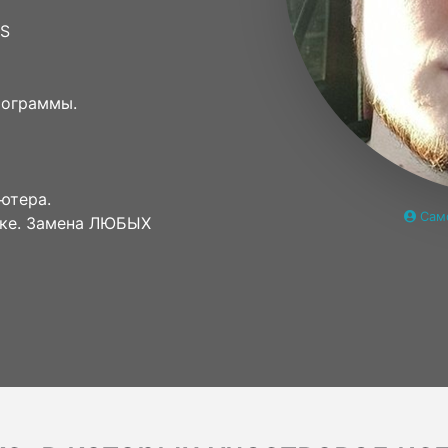
OS
программы.
ютера.
Сам
уке. Замена ЛЮБЫХ