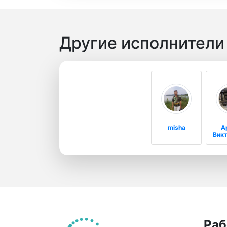
Другие исполнители
misha
А
Вик
Раб