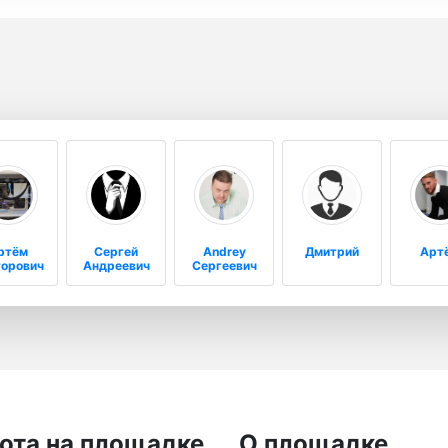
ртём
Сергей
Andrey
Дмитрий
Арт
торович
Андреевич
Сергеевич
ота на площадке
О площадке