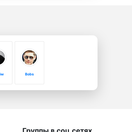
ём
Bobs
Группы в соц.сетях