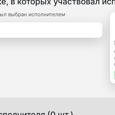
е, в которых участвовал ис
 был выбран исполнителем
полнителя (0 шт.)