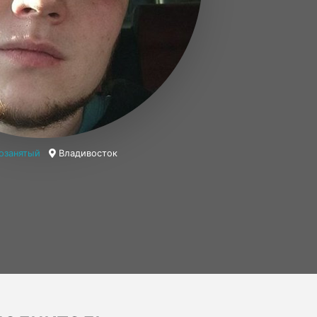
озанятый
Владивосток