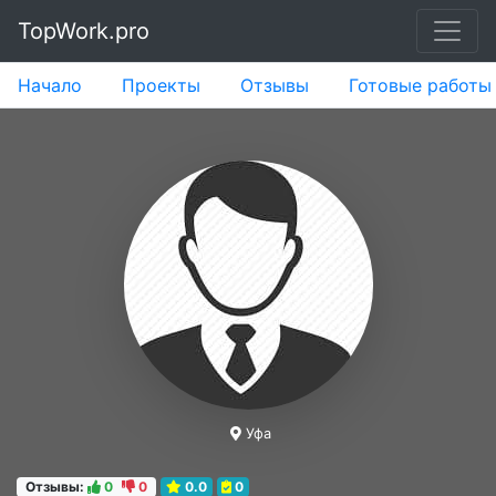
TopWork.pro
Начало
Проекты
Отзывы
Готовые работы
Уфа
Отзывы:
0
0
0.0
0