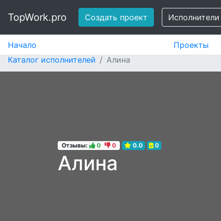
TopWork.pro
Создать проект
Исполнители
Начало
Проекты
Каталог исполнителей
Алина
Отзывы:
0
0
0.0
0
Алина