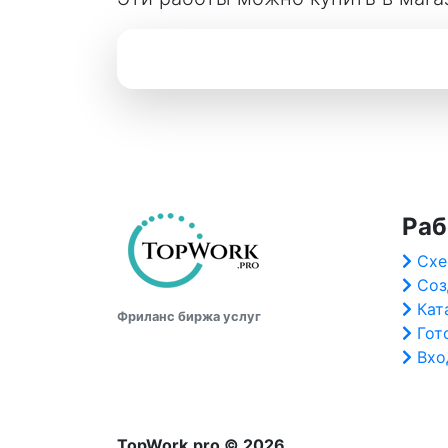
Раб
Схе
Соз
Кат
Фриланс биржа услуг
Гот
Вхо
TopWork.pro © 2026