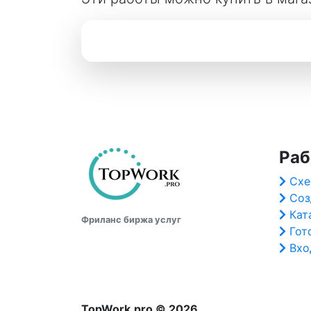
Раб
Схе
Соз
Кат
Фриланс биржа услуг
Гот
Вхо
TopWork.pro © 2026