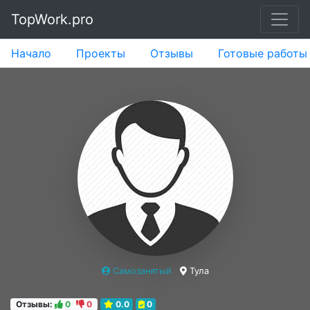
TopWork.pro
Начало
Проекты
Отзывы
Готовые работы
Самозанятый
Тула
Отзывы:
0
0
0.0
0