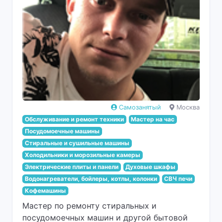
Самозанятый
Москва
Обслуживание и ремонт техники
Мастер на час
Посудомоечные машины
Стиральные и сушильные машины
Холодильники и морозильные камеры
Электрические плиты и панели
Духовые шкафы
Водонагреватели, бойлеры, котлы, колонки
СВЧ печи
Кофемашины
Мастер по ремонту стиральных и
посудомоечных машин и другой бытовой