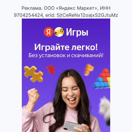
Реклама. ООО «Яндекс Маркет», ИНН
9704254424, erid: 5jtCeReNx12oajxS2GJtuMz