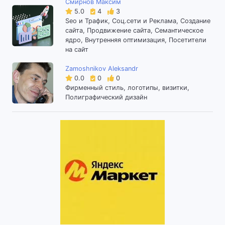
Смирнов Максим
5.0
4
3
Seo и Трафик, Соц.сети и Реклама, Создание
сайта, Продвижение сайта, Семантическое
ядро, Внутренняя оптимизация, Посетители
на сайт
Zamoshnikov Aleksandr
0.0
0
0
Фирменный стиль, логотипы, визитки,
Полиграфический дизайн