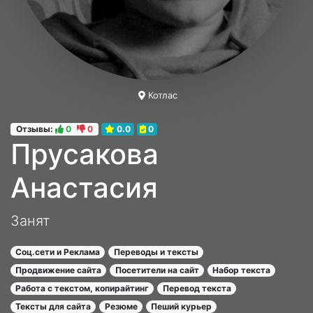
Котлас
Отзывы:
0
0
0.0
0
Прусакова
Анастасия
Занят
Соц.сети и Реклама
Переводы и тексты
Продвижение сайта
Посетители на сайт
Набор текста
Работа с текстом, копирайтинг
Перевод текста
Тексты для сайта
Резюме
Пеший курьер