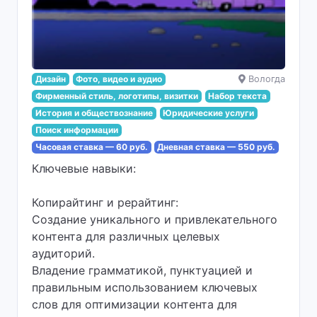
Дизайн
Фото, видео и аудио
Вологда
Фирменный стиль, логотипы, визитки
Набор текста
История и обществознание
Юридические услуги
Поиск информации
Часовая ставка — 60 руб.
Дневная ставка — 550 руб.
Ключевые навыки:
Копирайтинг и рерайтинг:
Создание уникального и привлекательного
контента для различных целевых
аудиторий.
Владение грамматикой, пунктуацией и
правильным использованием ключевых
слов для оптимизации контента для