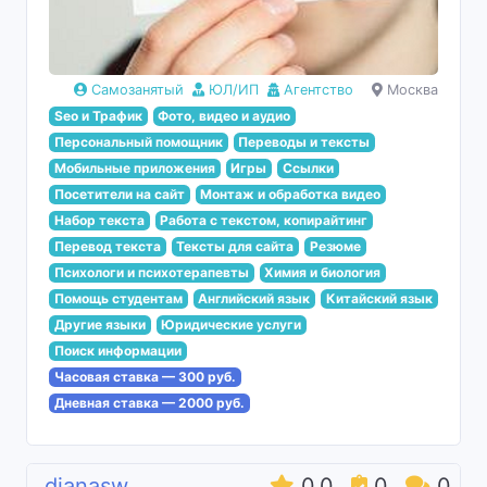
Самозанятый
ЮЛ/ИП
Агентство
Москва
Seo и Трафик
Фото, видео и аудио
Персональный помощник
Переводы и тексты
Мобильные приложения
Игры
Ссылки
Посетители на сайт
Монтаж и обработка видео
Набор текста
Работа с текстом, копирайтинг
Перевод текста
Тексты для сайта
Резюме
Психологи и психотерапевты
Химия и биология
Помощь студентам
Английский язык
Китайский язык
Другие языки
Юридические услуги
Поиск информации
Часовая ставка — 300 руб.
Дневная ставка — 2000 руб.
dianasw
0.0
0
0