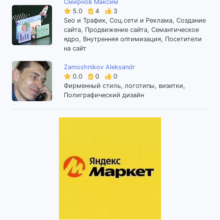
Смирнов Максим
5.0
4
3
Seo и Трафик, Соц.сети и Реклама, Создание
сайта, Продвижение сайта, Семантическое
ядро, Внутренняя оптимизация, Посетители
на сайт
Zamoshnikov Aleksandr
0.0
0
0
Фирменный стиль, логотипы, визитки,
Полиграфический дизайн