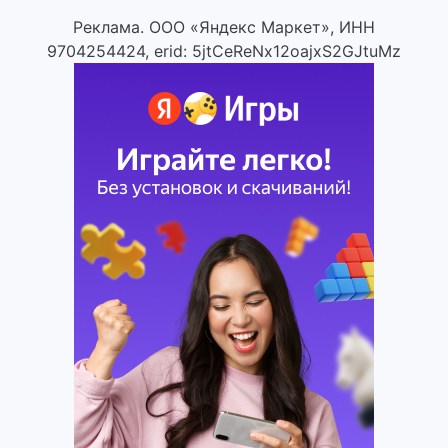
Реклама. ООО «Яндекс Маркет», ИНН
9704254424, erid: 5jtCeReNx12oajxS2GJtuMz