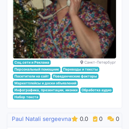
Соц.сети и Реклама
Санкт-Петербург
Персональный помощник
Переводы и тексты
Посетители на сайт
Поведенческие факторы
Маркетплейсы и доски объявлений
Инфографика, презентации, иконки
Обработка аудио
Набор текста
Paul Natali sergeevna
0.0
0
0