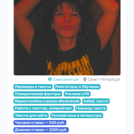
Самозанятый
Санкт-Петербург
Переводы и тексты
Репетиторы и Обучение
Поведенческие факторы
Реклама и PR
Маркетплейсы и доски объявлений
Набор текста
Работа с текстом, копирайтинг
Перевод текста
Тексты для сайта
Русский язык и литература
Часовая ставка — 500 руб.
Дневная ставка — 3000 руб.