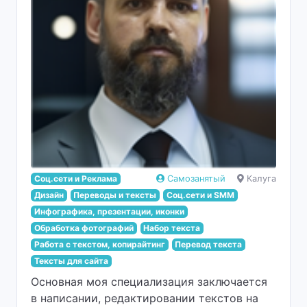
Соц.сети и Реклама
Самозанятый
Калуга
Дизайн
Переводы и тексты
Соц.сети и SMM
Инфографика, презентации, иконки
Обработка фотографий
Набор текста
Работа с текстом, копирайтинг
Перевод текста
Тексты для сайта
Основная моя специализация заключается
в написании, редактировании текстов на