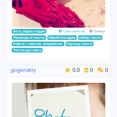
Фото, видео и аудио
Самозанятый
Липецк
Переводы и тексты
Обработка аудио
Набор текста
Работа с текстом, копирайтинг
Перевод текста
Тексты для сайта
gogenskiy
0.0
0
0