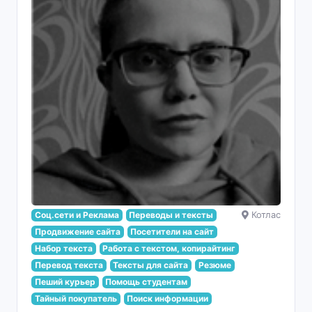
Соц.сети и Реклама
Переводы и тексты
Котлас
Продвижение сайта
Посетители на сайт
Набор текста
Работа с текстом, копирайтинг
Перевод текста
Тексты для сайта
Резюме
Пеший курьер
Помощь студентам
Тайный покупатель
Поиск информации