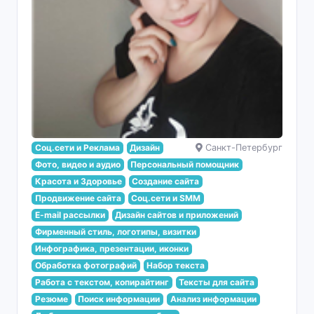
Соц.сети и Реклама
Дизайн
Санкт-Петербург
Фото, видео и аудио
Персональный помощник
Красота и Здоровье
Создание сайта
Продвижение сайта
Соц.сети и SMM
E-mail рассылки
Дизайн сайтов и приложений
Фирменный стиль, логотипы, визитки
Инфографика, презентации, иконки
Обработка фотографий
Набор текста
Работа с текстом, копирайтинг
Тексты для сайта
Резюме
Поиск информации
Анализ информации