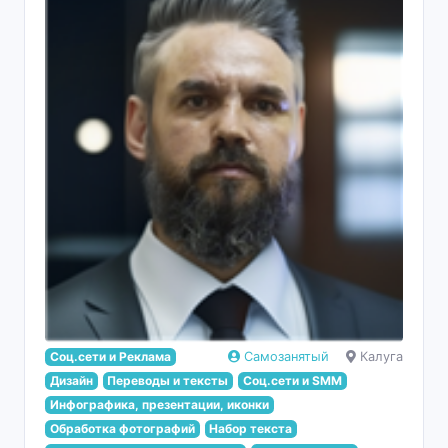
Соц.сети и Реклама
Самозанятый
Калуга
Дизайн
Переводы и тексты
Соц.сети и SMM
Инфографика, презентации, иконки
Обработка фотографий
Набор текста