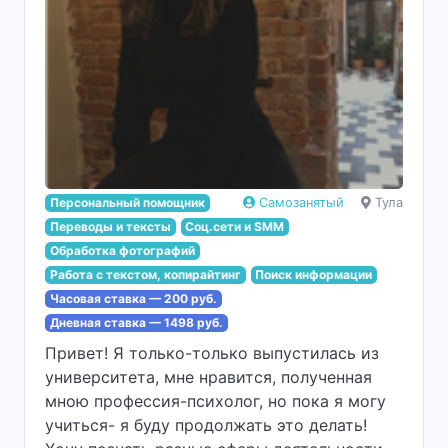
Персональный помощник
Самозанятый
Тула
Переводы и тексты
Соц.сети и SMM
Обработка фотографий
Работа с текстом, копирайтинг
Поиск информации
Часовая ставка — 200 руб.
Дневная ставка — 1498 руб.
Привет! Я только-только выпустилась из
университета, мне нравится, полученная
мною профессия-психолог, но пока я могу
учиться- я буду продолжать это делать!