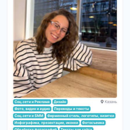
Соц.сети и Реклама
Дизайн
Казань
Фото, видео и аудио
Переводы и тексты
Соц.сети и SMM
Фирменный стиль, логотипы, визитки
Инфографика, презентации, иконки
Фотосъемка
Обработка фотографий
Тексты для сайта