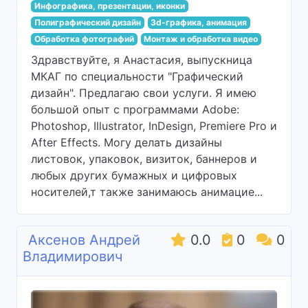
Инфографика, презентации, иконки
Полиграфический дизайн
3d-графика, анимация
Обработка фотографий
Монтаж и обработка видео
Здравствуйте, я Анастасия, выпускница
МКАГ по специальности "Графический
дизайн". Предлагаю свои услуги. Я имею
большой опыт с программами Adobe:
Photoshop, Illustrator, InDesign, Premiere Pro и
After Effects. Могу делать дизайны
листовок, упаковок, визиток, баннеров и
любых других бумажных и цифровых
носителей,т также занимаюсь анимацие...
Аксенов Андрей
0.0
0
0
Владимирович