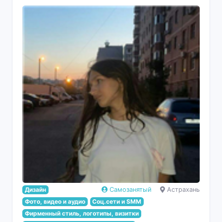
Дизайн
Самозанятый
Астрахань
Фото, видео и аудио
Соц.сети и SMM
Фирменный стиль, логотипы, визитки