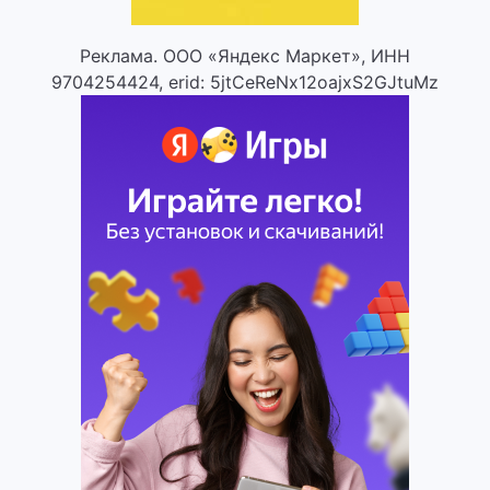
Реклама. ООО «Яндекс Маркет», ИНН
9704254424, erid: 5jtCeReNx12oajxS2GJtuMz