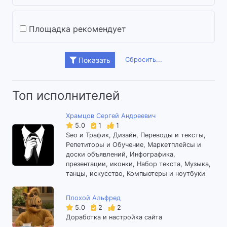
Площадка рекомендует
Сбросить...
Показать
Топ исполнителей
Храмцов Сергей Андреевич
5.0
1
1
Seo и Трафик, Дизайн, Переводы и тексты,
Репетиторы и Обучение, Маркетплейсы и
доски объявлений, Инфографика,
презентации, иконки, Набор текста, Музыка,
танцы, искусство, Компьютеры и ноутбуки
Плохой Альфред
5.0
2
2
Доработка и настройка сайта