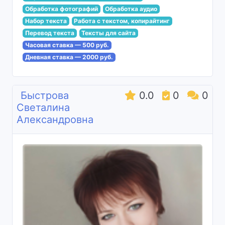
Обработка фотографий
Обработка аудио
Набор текста
Работа с текстом, копирайтинг
Перевод текста
Тексты для сайта
Часовая ставка — 500 руб.
Дневная ставка — 2000 руб.
Быстрова
0.0
0
0
Светалина
Александровна