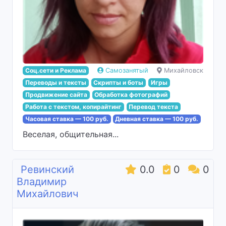
Соц.сети и Реклама
Самозанятый
Михайловск
Переводы и тексты
Скрипты и боты
Игры
Продвижение сайта
Обработка фотографий
Работа с текстом, копирайтинг
Перевод текста
Часовая ставка — 100 руб.
Дневная ставка — 100 руб.
Веселая, общительная...
Ревинский
0.0
0
0
Владимир
Михайлович