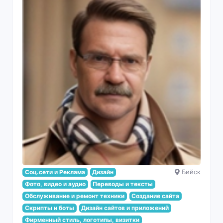
Соц.сети и Реклама
Дизайн
Бийск
Фото, видео и аудио
Переводы и тексты
Обслуживание и ремонт техники
Создание сайта
Скрипты и боты
Дизайн сайтов и приложений
Фирменный стиль, логотипы, визитки