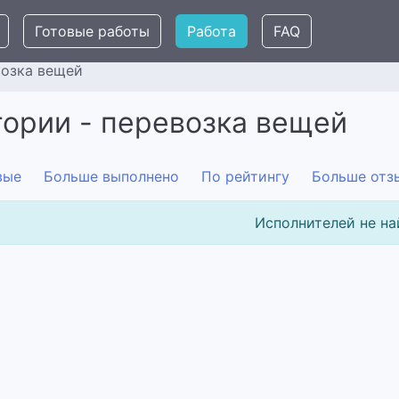
Готовые работы
Работа
FAQ
озка вещей
гории - перевозка вещей
вые
Больше выполнено
По рейтингу
Больше отз
Исполнителей не на