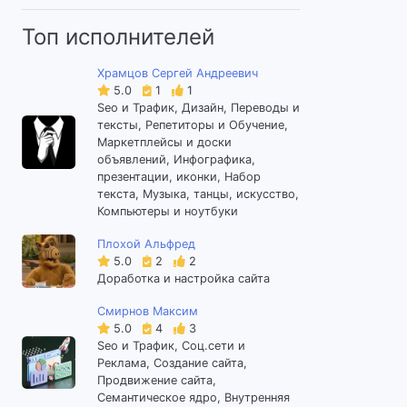
Топ исполнителей
Храмцов Сергей Андреевич
5.0
1
1
Seo и Трафик, Дизайн, Переводы и
тексты, Репетиторы и Обучение,
Маркетплейсы и доски
объявлений, Инфографика,
презентации, иконки, Набор
текста, Музыка, танцы, искусство,
Компьютеры и ноутбуки
Плохой Альфред
5.0
2
2
Доработка и настройка сайта
Смирнов Максим
5.0
4
3
Seo и Трафик, Соц.сети и
Реклама, Создание сайта,
Продвижение сайта,
Семантическое ядро, Внутренняя