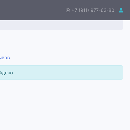
+7 (911) 977-63-80
ывов
йдено