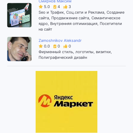
Смирнов Максим
5.0
4
3
Seo и Трафик, Соц.сети и Реклама, Создание
сайта, Продвижение сайта, Семантическое
ядро, Внутренняя оптимизация, Посетители
на сайт
Zamoshnikov Aleksandr
0.0
0
0
Фирменный стиль, логотипы, визитки,
Полиграфический дизайн