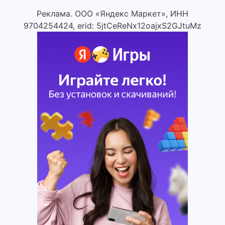
Реклама. ООО «Яндекс Маркет», ИНН
9704254424, erid: 5jtCeReNx12oajxS2GJtuMz