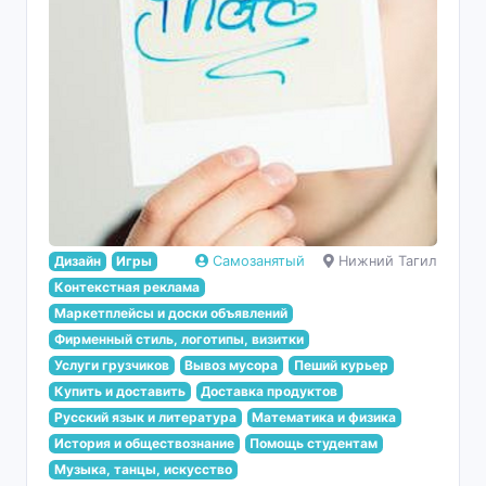
Дизайн
Игры
Самозанятый
Нижний Тагил
Контекстная реклама
Маркетплейсы и доски объявлений
Фирменный стиль, логотипы, визитки
Услуги грузчиков
Вывоз мусора
Пеший курьер
Купить и доставить
Доставка продуктов
Русский язык и литература
Математика и физика
История и обществознание
Помощь студентам
Музыка, танцы, искусство