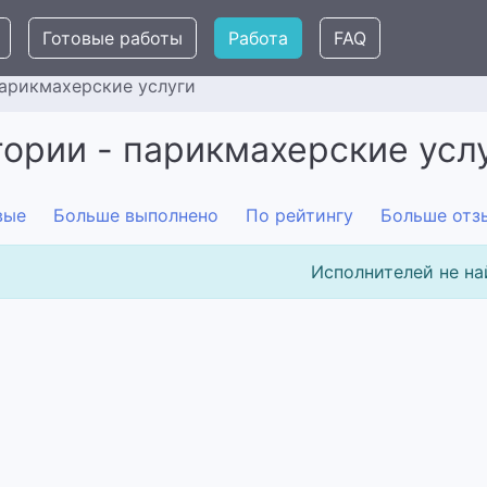
Готовые работы
Работа
FAQ
арикмахерские услуги
гории - парикмахерские усл
вые
Больше выполнено
По рейтингу
Больше отз
Исполнителей не на