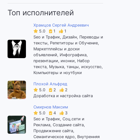
Топ исполнителей
Храмцов Сергей Андреевич
5.0
1
1
Seo и Трафик, Дизайн, Переводы и
тексты, Репетиторы и Обучение,
Маркетплейсы и доски
объявлений, Инфографика,
презентации, иконки, Набор
текста, Музыка, танцы, искусство,
Компьютеры и ноутбуки
Плохой Альфред
5.0
2
2
Доработка и настройка сайта
Смирнов Максим
5.0
4
3
Seo и Трафик, Соц.сети и
Реклама, Создание сайта,
Продвижение сайта,
Семантическое ядро, Внутренняя