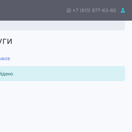
+7 (911) 977-63-80
уги
ывов
йдено