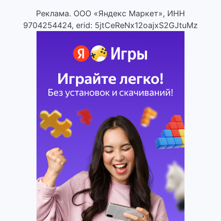
Реклама. ООО «Яндекс Маркет», ИНН
9704254424, erid: 5jtCeReNx12oajxS2GJtuMz