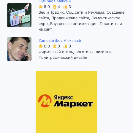
Смирнов Максим
5.0
4
3
Seo и Трафик, Соц.сети и Реклама, Создание
сайта, Продвижение сайта, Семантическое
ядро, Внутренняя оптимизация, Посетители
на сайт
Zamoshnikov Aleksandr
0.0
0
0
Фирменный стиль, логотипы, визитки,
Полиграфический дизайн