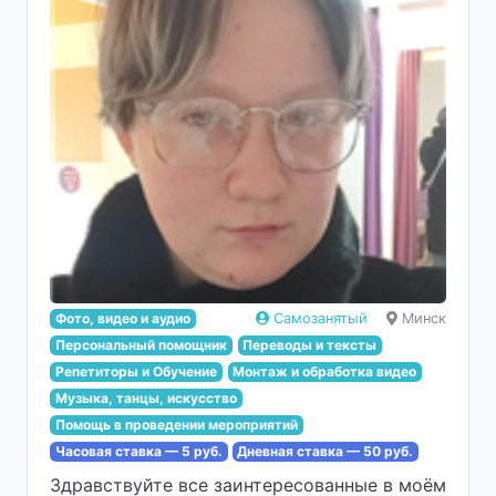
Фото, видео и аудио
Самозанятый
Минск
Персональный помощник
Переводы и тексты
Репетиторы и Обучение
Монтаж и обработка видео
Музыка, танцы, искусство
Помощь в проведении мероприятий
Часовая ставка — 5 руб.
Дневная ставка — 50 руб.
Здравствуйте все заинтересованные в моём