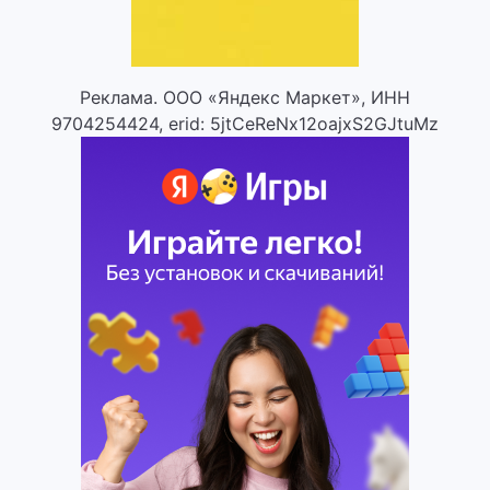
Реклама. ООО «Яндекс Маркет», ИНН
9704254424, erid: 5jtCeReNx12oajxS2GJtuMz