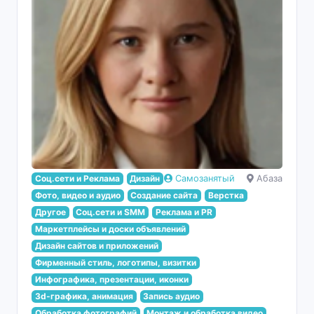
Соц.сети и Реклама
Дизайн
Самозанятый
Абаза
Фото, видео и аудио
Создание сайта
Верстка
Другое
Соц.сети и SMM
Реклама и PR
Маркетплейсы и доски объявлений
Дизайн сайтов и приложений
Фирменный стиль, логотипы, визитки
Инфографика, презентации, иконки
3d-графика, анимация
Запись аудио
Обработка фотографий
Монтаж и обработка видео