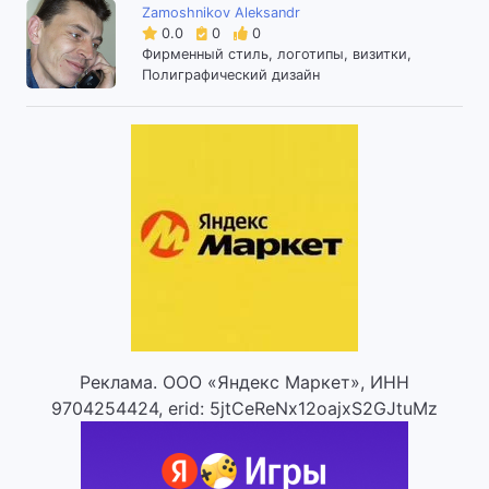
Zamoshnikov Aleksandr
0.0
0
0
Фирменный стиль, логотипы, визитки,
Полиграфический дизайн
Реклама. ООО «Яндекс Маркет», ИНН
9704254424, erid: 5jtCeReNx12oajxS2GJtuMz