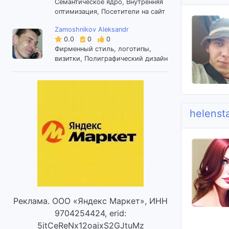
Семантическое ядро, Внутренняя
оптимизация, Посетители на сайт
Zamoshnikov Aleksandr
0.0
0
0
Фирменный стиль, логотипы,
визитки, Полиграфический дизайн
helenst
Реклама. ООО «Яндекс Маркет», ИНН
9704254424, erid:
5jtCeReNx12oajxS2GJtuMz