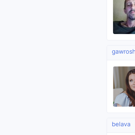
gawros
belava