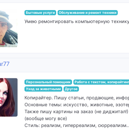
Бытовые услуги
Обслуживание и ремонт техники
Умею ремонтировать компьютерную технику,
ar77
Персональный помощник
Работа с текстом, копирайтин
Уход за животными
Другое
Копирайтер. Пишу статьи, продающие, инфо
Основные темы: искусство, животные, эзоте
Также пишу картины на заказ (не диджитал!
(вообще могу все)
Стиль: реализм, гиперреализм, сюрреализм..