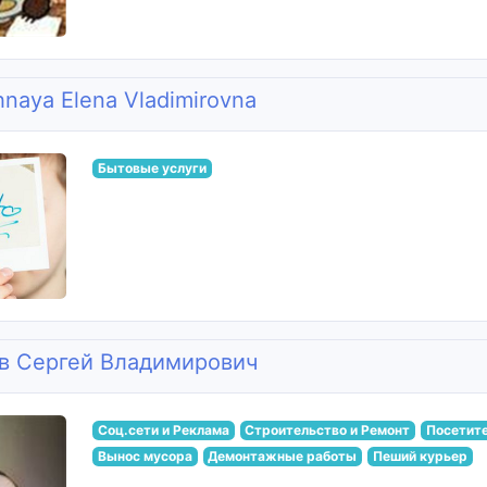
hnaya Elena Vladimirovna
Бытовые услуги
в Сергей Владимирович
Соц.сети и Реклама
Строительство и Ремонт
Посетите
Вынос мусора
Демонтажные работы
Пеший курьер