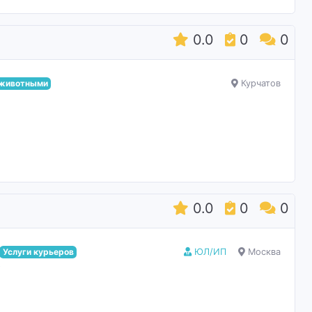
0.0
0
0
 животными
Курчатов
0.0
0
0
Услуги курьеров
ЮЛ/ИП
Москва