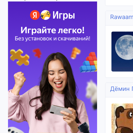
Rawaam
Дёмин 