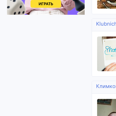
Klubnic
Климко