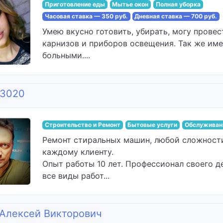
Приготовление еды
Мытье окон
Полная уборка
Часовая ставка — 350 руб.
Дневная ставка — 700 руб.
Умею вкусно готовить, убирать, могу провес
карнизов и приборов освещения. Так же им
больными....
y3020
Строительство и Ремонт
Бытовые услуги
Обслуживани
Ремонт стиральных машин, любой сложност
каждому клиенту.
Опыт работы 10 лет. Профессионал своего д
все виды работ...
 Алексей Викторович