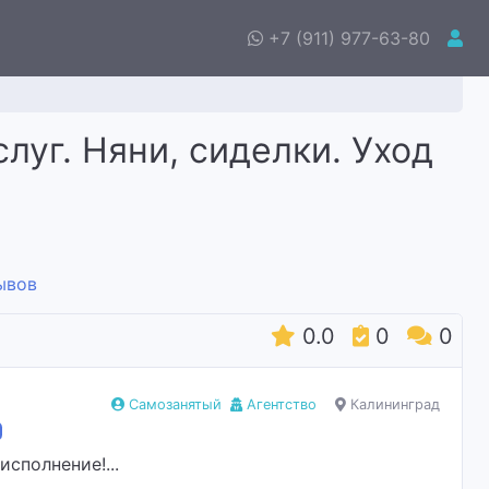
+7 (911) 977-63-80
луг. Няни, сиделки. Уход
ывов
0.0
0
0
Самозанятый
Агентство
Калининград
сполнение!...