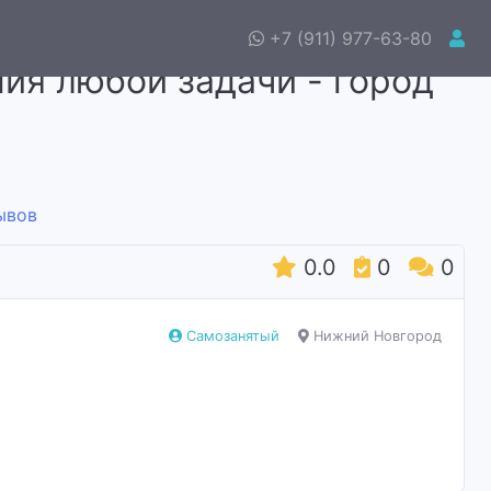
+7 (911) 977-63-80
ия любой задачи - город
ывов
0.0
0
0
Самозанятый
Нижний Новгород