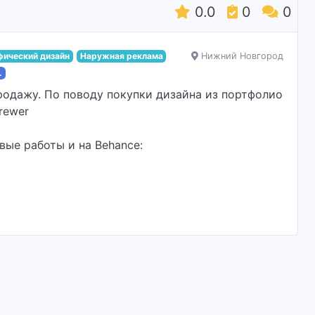
0.0
0
0
фический дизайн
Наружная реклама
Нижний Новгород
.
родажу. По поводу покупки дизайна из портфолио
rewer
вые работы и на Behance: