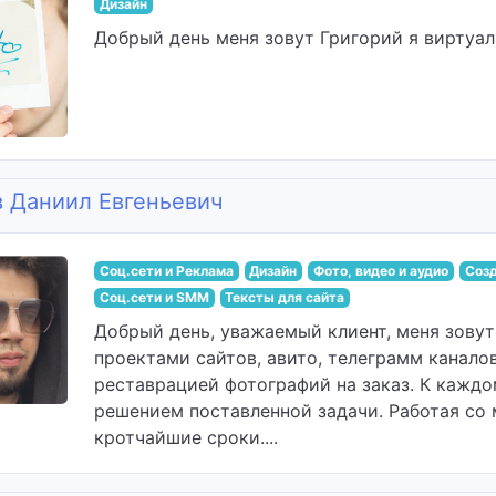
Дизайн
Добрый день меня зовут Григорий я виртуаль
в Даниил Евгеньевич
Соц.сети и Реклама
Дизайн
Фото, видео и аудио
Созд
Соц.сети и SMM
Тексты для сайта
Добрый день, уважаемый клиент, меня зовут
проектами сайтов, авито, телеграмм канало
реставрацией фотографий на заказ. К кажд
решением поставленной задачи. Работая со 
кротчайшие сроки....