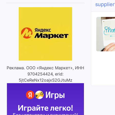
supplie
Реклама. ООО «Яндекс Маркет», ИНН
9704254424, erid:
5jtCeReNx12oajxS2GJtuMz