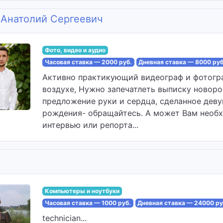
 Анатолий Сергеевич
Фото, видео и аудио
Часовая ставка — 2000 руб.
Дневная ставка — 8000 руб
Активно практикующий видеограф и фотогра
воздухе, Нужно запечатлеть выписку новоро
предложение руки и сердца, сделанное деву
рождения- обращайтесь. А может Вам необх
интервью или репорта...
Компьютеры и ноутбуки
Часовая ставка — 1000 руб.
Дневная ставка — 24000 ру
technician...