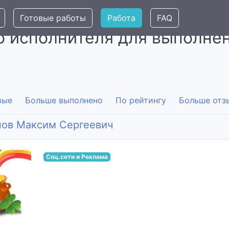
Готовые работы
Работа
FAQ
 исполнителя для выполнен
вые
Больше выполнено
По рейтингу
Больше отз
нов Максим Сергеевич
Соц.сети и Реклама