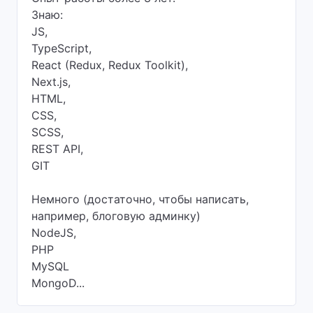
Знаю:
JS,
TypeScript,
React (Redux, Redux Toolkit),
Next.js,
HTML,
CSS,
SCSS,
REST API,
GIT
Немного (достаточно, чтобы написать,
например, блоговую админку)
NodeJS,
PHP
MySQL
MongoD...