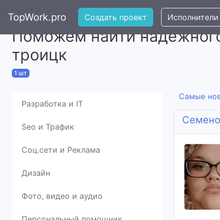
TopWork.pro
Создать проект
Исполнители
Поможем найти надежного
троицк
1 шт
Самые но
Разработка и IT
Семено
Seo и Трафик
Соц.сети и Реклама
Дизайн
Фото, видео и аудио
Персональный помощник