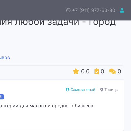
+7 (911) 977-63-80
ия любой задачи - город
ывов
0.0
0
0
Самозанятый
Троицк
б.
лтерии для малого и среднего бизнеса....