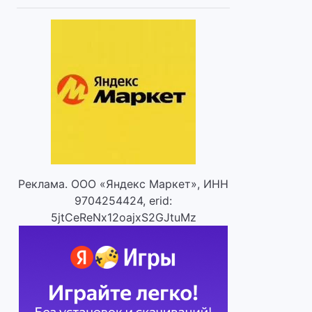
Реклама. ООО «Яндекс Маркет», ИНН
9704254424, erid:
5jtCeReNx12oajxS2GJtuMz